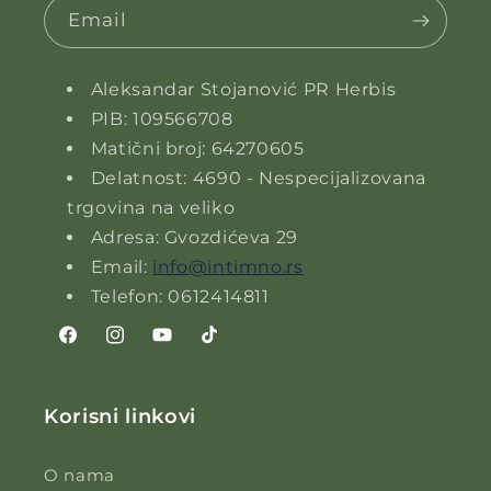
Email
Aleksandar Stojanović PR Herbis
PIB: 109566708
Matični broj: 64270605
Delatnost: 4690 - Nespecijalizovana
trgovina na veliko
Adresa: Gvozdićeva 29
Email:
info@intimno.rs
Telefon: 0612414811
Facebook
Instagram
YouTube
TikTok
Korisni linkovi
O nama