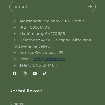
Email
Aleksandar Stojanović PR Herbis
PIB: 109566708
Matični broj: 64270605
Delatnost: 4690 - Nespecijalizovana
trgovina na veliko
Adresa: Gvozdićeva 29
Email:
info@intimno.rs
Telefon: 0612414811
Facebook
Instagram
YouTube
TikTok
Korisni linkovi
O nama