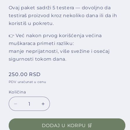
Ovaj paket sadrži 5 testera — dovoljno da
testiraš proizvod kroz nekoliko dana ili da ih
koristiš u pokretu.
👉 Već nakon prvog korišćenja većina
muškaraca primeti razliku:
manje neprijatnosti, više svežine i osećaj
sigurnosti tokom dana.
Regular price
250.00 RSD
PDV uračunat u cenu
Količina
Decrease quantity for 🔵 MAN INTIMO – TESTER
Increase quantity for 🔵 MAN INTIM
DODAJ U KORPU 🛒