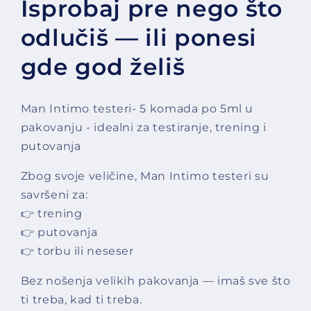
Isprobaj pre nego što
odlučiš — ili ponesi
gde god želiš
Man Intimo testeri- 5 komada po 5ml u
pakovanju - idealni za testiranje, trening i
putovanja
Zbog svoje veličine, Man Intimo testeri su
savršeni za:
👉 trening
👉 putovanja
👉 torbu ili neseser
Bez nošenja velikih pakovanja — imaš sve što
ti treba, kad ti treba.