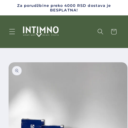
Za porudžbine preko 4000 RSD dostava je
Skip to content
BESPLATNA!
Cart
o product information